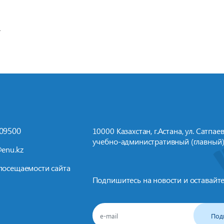
709500
10000 Казахстан, г.Астана, ул. Сатпаева
учебно-административный (главный)
enu.kz
посещаемости сайта
Подпишитесь на новости и оставайте
Под