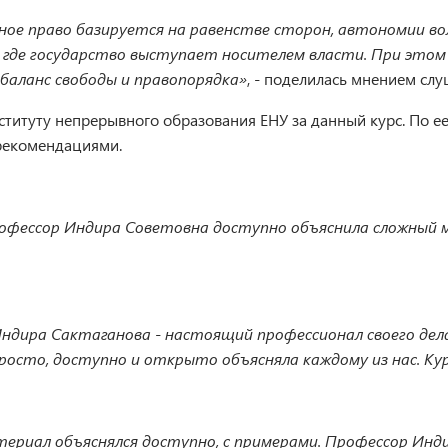
ное право базируется на равенстве сторон, автономии вол
, где государство выступает носителем власти. При этом 
 баланс свободы и правопорядка»
, - поделилась мнением с
итуту непрерывного образования ЕНУ за данный курс. По ее 
рекомендациями.
офессор Индира Советовна доступно объяснила сложный м
Индира Сактаганова - настоящий профессионал своего дела
росто, доступно и открыто объясняла каждому из нас. Кур
атериал объяснялся доступно, с примерами. Профессор Ин