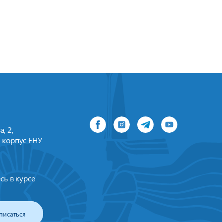
, 2,
 корпус ЕНУ
сь в курсе
писаться