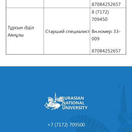
87084252657
8 (7172)
709450
Тұрсын Әділ
Старший специалист
Вн.номер: 33-
Аянұлы
009
87084252657
+7 (7172) 709500