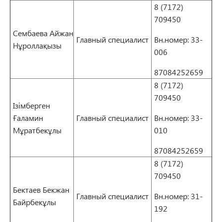
8 (7172)
709450
Сембаева Айжан
Главный специалист
Вн.номер: 33-
Нұроллақызы
006
87084252659
8 (7172)
709450
Ізімберген
Ғаламин
Главный специалист
Вн.номер: 33-
Мұратбекұлы
010
87084252659
8 (7172)
709450
Бектаев Бекжан
Главный специалист
Вн.номер: 31-
Байрбекұлы
192