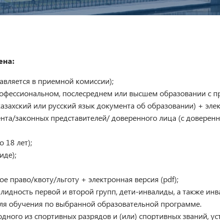
ена:
авляется в приемной комиссии);
рофессиональном, послесреднем или высшем образовании с 
захский или русский язык документа об образовании) + элект
та/законных представителей/ доверенного лица (с доверенно
 18 лет);
иде);
право/квоту/льготу + электронная версия (pdf);
лидность первой и второй групп, дети-инвалиды, а также ин
ля обучения по выбранной образовательной программе.
ного из спортивных разрядов и (или) спортивных званий, ус