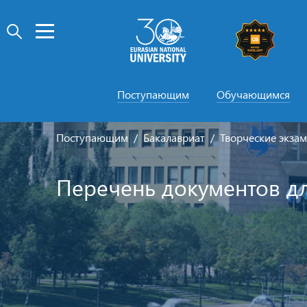
Поступающим
Обучающимся
Поступающим
Бакалавриат
Творческие экза
Перечень документов дл