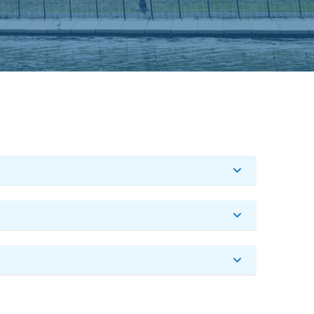
х
программ