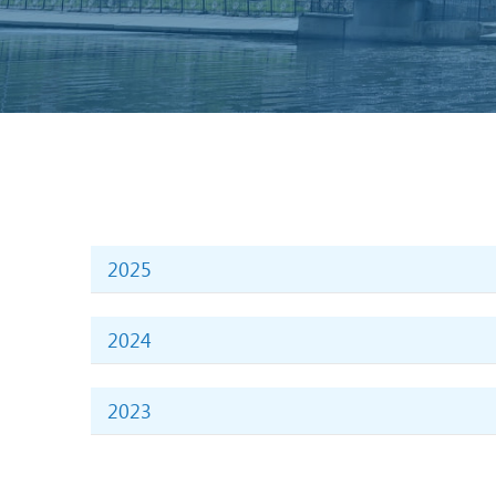
2025
№ п/п
№ п/п
Шифр
ОП
2024
№
Шифры
2023
6В02120 Графический дизайн
1.
1
6В01103
6В02121 Архитектурный дизайн