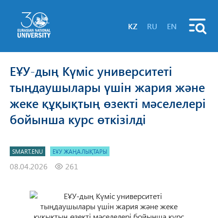
KZ
RU
EN
ЕҰУ-дың Күміс университеті
тыңдаушылары үшін жария және
жеке құқықтың өзекті мәселелері
бойынша курс өткізілді
SMART.ENU
ЕҰУ ЖАҢАЛЫҚТАРЫ
08.04.2026
261