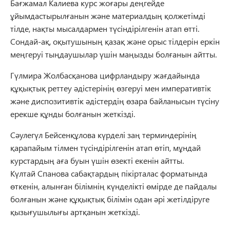
Бағжамал Калиева курс жоғары деңгейде
ұйымдастырылғанын және материалдың қолжетімді
тілде, нақты мысалдармен түсіндірілгенін атап өтті.
Сондай-ақ, оқытушының қазақ және орыс тілдерін еркін
меңгеруі тыңдаушылар үшін маңызды болғанын айтты.
Гүлмира Жолбасқанова цифрландыру жағдайында
құқықтық реттеу әдістерінің өзгеруі мен императивтік
және диспозитивтік әдістердің өзара байланысын түсіну
ерекше құнды болғанын жеткізді.
Сәулегүл Бейсенқұлова күрделі заң терминдерінің
қарапайым тілмен түсіндірілгенін атап өтіп, мұндай
курстардың аға буын үшін өзекті екенін айтты.
Күлтай Спанова сабақтардың пікірталас форматында
өткенін, алынған білімнің күнделікті өмірде де пайдалы
болғанын және құқықтық білімін одан әрі жетілдіруге
қызығушылығы артқанын жеткізді.