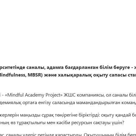
ситетінде саналы, адамға бағдарланған білім беруге - 
ndfulness, MBSR) және халықаралық оқыту сапасы стан
- «Mindful Academy Project» ЖШС компаниясы, ол саналы бі
адемиялық ортаға енгізу саласында мамандандырылған коман
рлерін маңызды сұрақ төңірегіне біріктірді: оқыту қандай бол
ның өз тұрақтылығы мен кәсіби ресурсын сақтауы үшін?
, саналы үдеріс ретінде қарастырды. Оқытушының білім бер