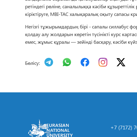
ретіндегі рөліне, саналылыққа кәсіби құзыреттілі
кіріктіруге, MBI-TAC халықаралық оқыту сапасы к
Негізгі тұжырымдардың бірі - сапалы силлабус фо
қолдау алу жолдарын көретін түсінікті курс кар
емес, жұмыс құралы — зейінді басқару, кәсіби күйзе
Бөлісу:
+7 (7172) 