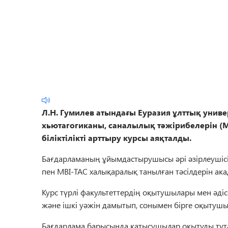
Л.Н. Гумилев атындағы Еуразия ұлттық универ
хьютагогиканы, саналылық тәжірибелерін (Mi
біліктілікті арттыру курсы аяқталды.
Бағдарламаның ұйымдастырушысы әрі әзірлеушісі 
пен MBI-TAC халықаралық танылған тәсілдерін ак
Курс түрлі факультеттердің оқытушылары мен әдіске
және ішкі уәжін дамытып, сонымен бірге оқытушы
Бағдарлама барысында қатысушылар оқытуды тұтас