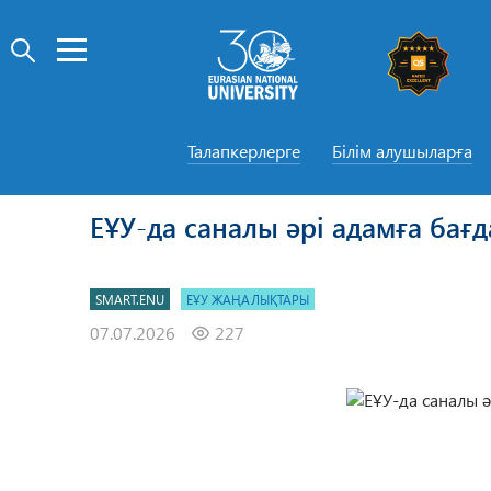
Талапкерлерге
Білім алушыларға
ЕҰУ-да саналы әрі адамға бағд
SMART.ENU
ЕҰУ ЖАҢАЛЫҚТАРЫ
07.07.2026
227