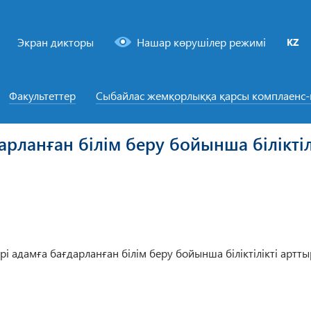
Экран дикторы
Нашар көрушілер режимі
KZ
Факультеттер
Сыбайлас жемқорлыққа қарсы комплаенс
арланған білім беру бойынша білікті