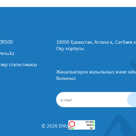
709500
10000 Қазақстан, Астана қ., Сәтбаев к-
Оқу корпусы
enu.kz
лер статистикасы
Жаңалықтарға жазылыңыз және хаб
болыңыз
© 2026 ENU