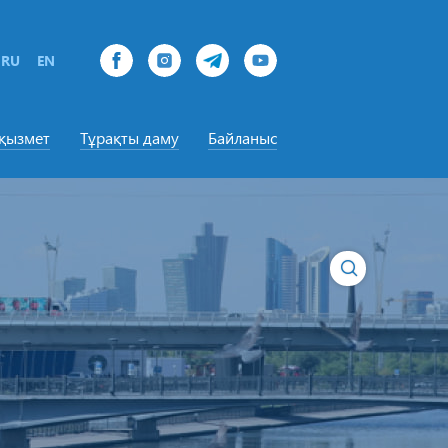
RU
EN
-қызмет
Тұрақты даму
Байланыс