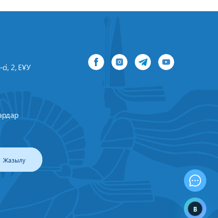
сі, 2, ЕҰУ
ардар
Жазылу
B