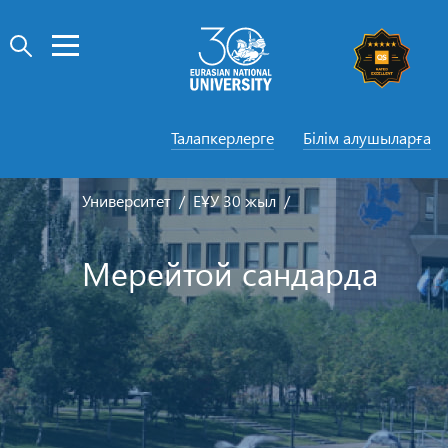
Талапкерлерге
Білім алушыларға
Университет
ЕҰУ 30 жыл
Мерейтой сандарда