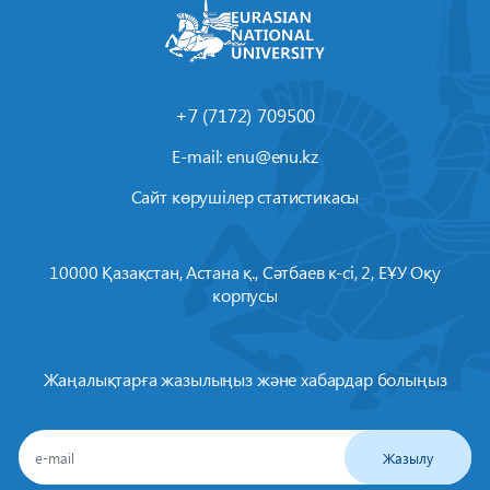
+7 (7172) 709500
E-mail:
enu@enu.kz
Сайт көрушілер статистикасы
10000 Қазақстан, Астана қ., Сәтбаев к-сі, 2, ЕҰУ Оқу
корпусы
Жаңалықтарға жазылыңыз және хабардар болыңыз
Жазылу