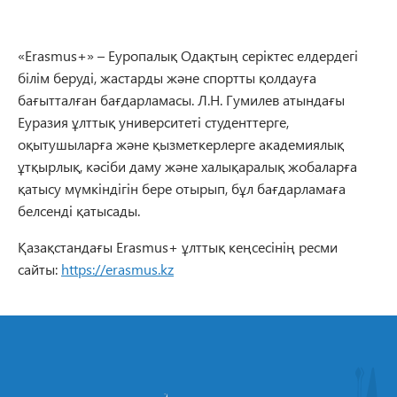
«Erasmus+» – Еуропалық Одақтың серіктес елдердегі
білім беруді, жастарды және спортты қолдауға
бағытталған бағдарламасы. Л.Н. Гумилев атындағы
Еуразия ұлттық университеті студенттерге,
оқытушыларға және қызметкерлерге академиялық
ұтқырлық, кәсіби даму және халықаралық жобаларға
қатысу мүмкіндігін бере отырып, бұл бағдарламаға
белсенді қатысады.
Қазақстандағы Erasmus+ ұлттық кеңсесінің ресми
сайты:
https://erasmus.kz